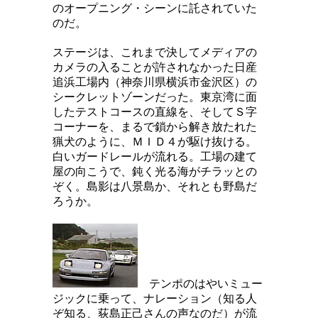
のオープニング・シーンに託されていた
のだ。
ステージは、これまで決してメディアの
カメラの入ることが許されなかった日産
追浜工場内（神奈川県横浜市金沢区）の
シークレットゾーンだった。東京湾に面
したテストコースの直線を、そしてＳ字
コーナーを、まるで鎖から解き放たれた
猟犬のように、ＭＩＤ４が駆け抜ける。
白いガードレールが流れる。工場の建て
屋の向こうで、鈍く光る海がチラッとの
ぞく。島影は八景島か、それとも野島だ
ろうか。
テンポのはやいミュー
ジックに乗って、ナレーション（知る人
ぞ知る、荻島正己さんの声なのだ）が流