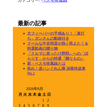
カテゴリー:
ベスモ疾風録
最新の記事
大フィーバーの予感あり！「真打
ち」ガンさんの動画付き
クールな中谷明彦が熱く吼えた！＆
特選動画の贈り物
『クルマに首ったけ野郎』への「ぽ
らりす」からの特選『贈りもの』
新・ベスモ疾風録とは
疾れ！逆ハンぐれん隊 深夜特送車
No.1
2026年8月
月
火
水
木
金
土
日
1
2
3
4
5
6
7
8
9