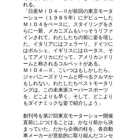
れる。
「日産ＭＩＤ４―Ⅱが前回の東京モータ
ーショー（１９８５年）にデビューした
ＭＩＤ４をベースに、スタイリングをさ
らに一新、メカニズムもいっそうリファ
インされて、わたしたちの前に姿を現し
た。イタリアにはフェラーリ、ドイツに
はポルシェ、イギリスにはロータス、そ
してアメリカにだって、アメリカンドリ
ームと称されるコルベットがある。
ＭＩＤ４―Ⅱ、こいつはもしかしたら、
ジャパニーズドリームと呼べるクルマか
もしれない。わたしたちベストモータリ
ングは、この未来派スーパースポーツ
を、どこよりも早く、そして、どこより
もダイナミックな姿で紹介しよう」
創刊号を第27回東京モーターショー開催
直前にぶつけることは、かなり前から決
まっていた。だから企画の柱を、各自動
車メーカーが意欲的に取り組んだコンセ