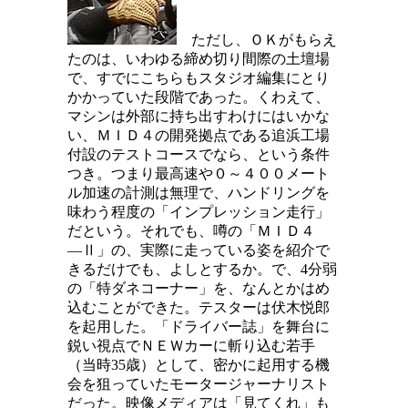
ただし、ＯＫがもらえ
たのは、いわゆる締め切り間際の土壇場
で、すでにこちらもスタジオ編集にとり
かかっていた段階であった。くわえて、
マシンは外部に持ち出すわけにはいかな
い、ＭＩＤ４の開発拠点である追浜工場
付設のテストコースでなら、という条件
つき。つまり最高速や０～４００メート
ル加速の計測は無理で、ハンドリングを
味わう程度の「インプレッション走行」
だという。それでも、噂の「ＭＩＤ４
―Ⅱ」の、実際に走っている姿を紹介で
きるだけでも、よしとするか。で、4分弱
の「特ダネコーナー」を、なんとかはめ
込むことができた。テスターは伏木悦郎
を起用した。「ドライバー誌」を舞台に
鋭い視点でＮＥＷカーに斬り込む若手
（当時35歳）として、密かに起用する機
会を狙っていたモータージャーナリスト
だった。映像メディアは「見てくれ」も