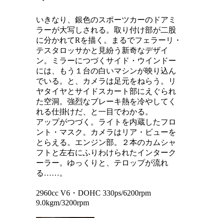
いきなり、銀色のスポーツカーのドアミ
ラーが大写しされる。取り付け部が二股
に分かれてRを描く。まるでフェラーリ・
テスタロッサかと見紛う新奇なデザイ
ン。ミラーにつづくサイド・ウインドー
には、もう１台の白いマシンが映り込ん
でいる。と、カメラは足元をねらう。リ
ヤタイヤとサイドスカート部にえぐられ
た空洞。強烈なブレーキ熱を冷やしてく
れる仕掛けだ、と一目でわかる。
アップがつづく。ライトを内蔵したフロ
ント・マスク。カメラはリア・ビューを
とらえる。エンジン部。２本のカムシャ
フトと左右にふりわけられたインターク
ーラー。ゆっくりと、テロップが流れ
る……。
2960cc V6・DOHC 330ps/6200rpm
9.0kgm/3200rpm