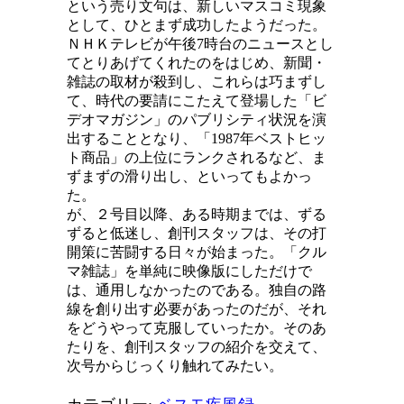
という売り文句は、新しいマスコミ現象
として、ひとまず成功したようだった。
ＮＨＫテレビが午後7時台のニュースとし
てとりあげてくれたのをはじめ、新聞・
雑誌の取材が殺到し、これらは巧まずし
て、時代の要請にこたえて登場した「ビ
デオマガジン」のパブリシティ状況を演
出することとなり、「1987年ベストヒッ
ト商品」の上位にランクされるなど、ま
ずまずの滑り出し、といってもよかっ
た。
が、２号目以降、ある時期までは、ずる
ずると低迷し、創刊スタッフは、その打
開策に苦闘する日々が始まった。「クル
マ雑誌」を単純に映像版にしただけで
は、通用しなかったのである。独自の路
線を創り出す必要があったのだが、それ
をどうやって克服していったか。そのあ
たりを、創刊スタッフの紹介を交えて、
次号からじっくり触れてみたい。