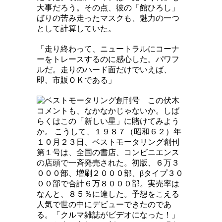
大事だろう。その点、彼の「館ひろし」
ばりの苦み走ったマスクも、魅力の一つ
として計算していた。
「走り終わって、ニュートラルにコーナ
ーをトレースするのに感心した。パワフ
ルだ。走りのハード面だけでいえば、
即、市販ＯＫである」
この伏木
コメントも、なかなかじゃないか。しば
らくはこの「新しい星」に賭けてみよう
か。 こうして、１９８７（昭和６２）年
１０月２３日、ベストモータリング創刊
第１号は、全国の書店、コンビニエンス
の店頭で一斉発売された。初版、６万３
０００部、増刷２０００部、βタイプ３０
００部で合計６万８０００部。実売率は
なんと、８５％に達した。予想をこえる
人気で世の中にデビューできたのであ
る。「クルマ雑誌がビデオになった！」