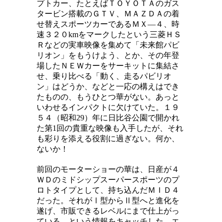
プトカー、たとえばＴＯＹＯＴＡのガス
タービン搭載のＧＴＶ、ＭＡＺＤＡの着
せ替えスポーツカーであるＭＸ―４、時
速３２０kmをマークしたという三菱ＨＳ
Ｒなどの実車映像を集めて「未来館パビ
リオン」をもうけよう、とか、その年登
場したＮＥＷカーをサーキットに集結さ
せ、乗り比べる「動く、走るパビリオ
ン」はどうか、などと一応の構えはでき
たものの、もうひとつ華がない。あっと
いわせるインパクトに欠けていた。１９
５４（昭和29）年に日比谷公園で開かれ
た第1回の貴重な映像も入手したが、それ
も彩りを添える役割に過ぎない。何か、
ないか！
前回のモーターショーの華は、日産が４
ＷＤのミドシップスーパースポーツのプ
ロトタイプとして、持ち込んだＭＩＤ４
だった。それがⅠ型からⅡ型へと進化を
遂げ、市販できるレベルにまで仕上がっ
ている、という情報をキャッチした。エ