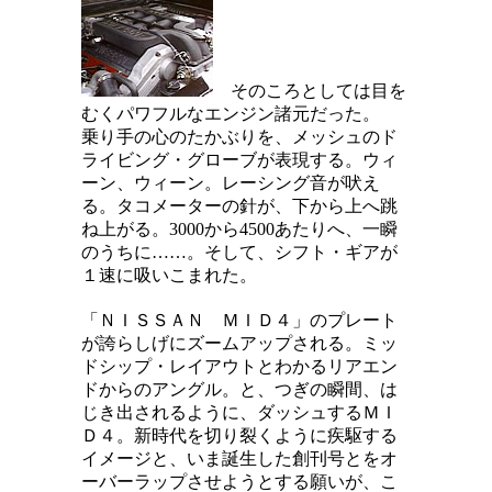
そのころとしては目を
むくパワフルなエンジン諸元だった。
乗り手の心のたかぶりを、メッシュのド
ライビング・グローブが表現する。ウィ
ーン、ウィーン。レーシング音が吠え
る。タコメーターの針が、下から上へ跳
ね上がる。3000から4500あたりへ、一瞬
のうちに……。そして、シフト・ギアが
１速に吸いこまれた。
「ＮＩＳＳＡＮ ＭＩＤ４」のプレート
が誇らしげにズームアップされる。ミッ
ドシップ・レイアウトとわかるリアエン
ドからのアングル。と、つぎの瞬間、は
じき出されるように、ダッシュするＭＩ
Ｄ４。新時代を切り裂くように疾駆する
イメージと、いま誕生した創刊号とをオ
ーバーラップさせようとする願いが、こ