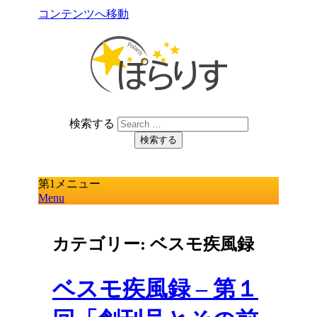
コンテンツへ移動
『ぽらりすeBooks～クルマ仲間「名作
検索する
ガレージ」』の運営
ぽらりす
第1メニュー
Menu
カテゴリー: ベスモ疾風録
ベスモ疾風録 – 第１