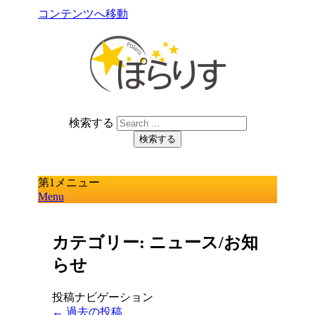
コンテンツへ移動
『ぽらりすeBooks～クルマ仲間「名作
検索する
ガレージ」』の運営
ぽらりす
第1メニュー
Menu
カテゴリー: ニュース/お知
らせ
投稿ナビゲーション
←
過去の投稿