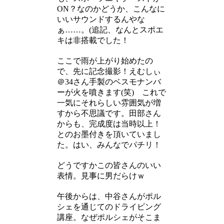
ON？なのかどうか、こんなに
いいサウンドするんやな
ぁ……。(追記、なんとスポエ
キは非搭載でした！
ここで雨が上がり始めたの
で、先に記念撮影！えむしぃ
＠34さん手製のベスモナンバ
ーが火を噴きます(笑) これで
一気にそれらしい雰囲気が増
すから不思議です。田部さん
からも、完成度は当時以上！
とのお墨付きを頂いていまし
た。はい、みんなでパチリ！
どうですかこの皆さんのいい
表情。見事に男だらけｗ
午後からは、中谷さんがポル
シェを通じてのドライビング
講座。なぜポルシェがそこま