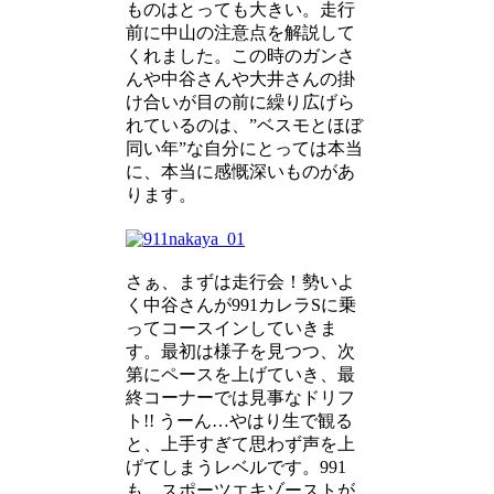
ものはとっても大きい。走行
前に中山の注意点を解説して
くれました。この時のガンさ
んや中谷さんや大井さんの掛
け合いが目の前に繰り広げら
れているのは、”ベスモとほぼ
同い年”な自分にとっては本当
に、本当に感慨深いものがあ
ります。
さぁ、まずは走行会！勢いよ
く中谷さんが991カレラSに乗
ってコースインしていきま
す。最初は様子を見つつ、次
第にペースを上げていき、最
終コーナーでは見事なドリフ
ト!! うーん…やはり生で観る
と、上手すぎて思わず声を上
げてしまうレベルです。991
も、スポーツエキゾーストが