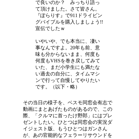
で良いのか？ みっちり語っ
て頂けました。さて皆さん。
『ぽらりす』で911ドライビン
グバイブルを購入しましょう!!
宣伝でしたｗ
いやいや、でも本当に、凄い
事なんですよ。20年も前、意
味も分からないまま、何度も
何度もVHSを巻き戻してみて
いた、まだ小学生にも満たな
い過去の自分に、タイムマシ
ンで行って自慢してやりたい
です。（以下・略）
その当日の様子を、ベスモ同窓会有志で
動画にまとあげたものがあるので、この
際、「クルマに首ったけ野郎」にはプレ
ゼントしたい。ひとつは同窓会の実況ダ
イジェスト版、もうひとつはガンさん
が、あの官能的なフェラーリサウンドを