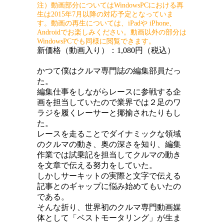
注）動画部分についてはWindowsPCにおける再
生は2015年7月以降の対応予定となっていま
す。動画の再生については、iPadや iPhone、
Androidでお楽しみください。動画以外の部分は
WindowsPCでも同様に閲覧できます。
新価格（動画入り）：1,080円（税込）
かつて僕はクルマ専門誌の編集部員だっ
た。
編集仕事をしながらレースに参戦する企
画を担当していたので業界では２足のワ
ラジを履くレーサーと揶揄されたりもし
た。
レースを走ることでダイナミックな領域
のクルマの動き、奥の深さを知り、編集
作業では試乗記を担当してクルマの動き
を文章で伝える努力をしていた。
しかしサーキットの実際と文字で伝える
記事とのギャップに悩み始めてもいたの
である。
そんな折り、世界初のクルマ専門動画媒
体として「ベストモータリング」が生ま