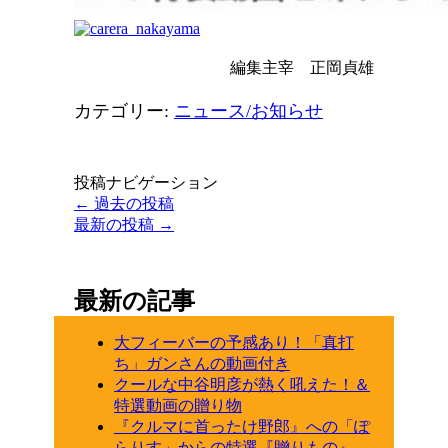
編集主宰 正岡貞雄
カテゴリー:
ニュース/お知らせ
投稿ナビゲーション
←
過去の投稿
最新の投稿
→
最新の記事
大フィーバーの予感あり！「真打
ち」ガンさんの動画付き
クールな中谷明彦が熱く吼えた！＆
特選動画の贈り物
『クルマに首ったけ野郎』への「ぽ
らりす」からの特選『贈りもの』