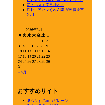
新・ベスモ疾風録とは
疾れ！逆ハンぐれん隊 深夜特送車
No.1
2026年8月
月
火
水
木
金
土
日
1
2
3
4
5
6
7
8
9
10
11
12
13
14
15
16
17
18
19
20
21
22
23
24
25
26
27
28
29
30
31
« 8月
おすすめサイト
ぽらりすeBooksガレージ